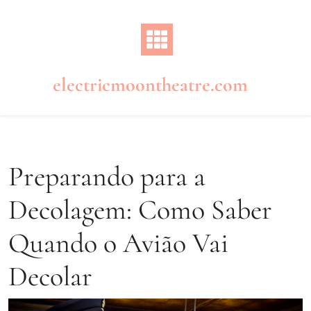
Skip
to
content
electricmoontheatre.com
Preparando para a
Decolagem: Como Saber
Quando o Avião Vai
Decolar