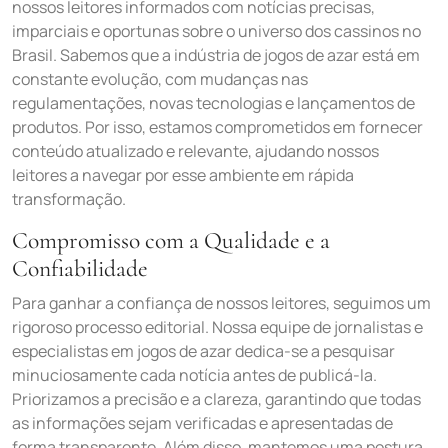
nossos leitores informados com notícias precisas,
imparciais e oportunas sobre o universo dos cassinos no
Brasil. Sabemos que a indústria de jogos de azar está em
constante evolução, com mudanças nas
regulamentações, novas tecnologias e lançamentos de
produtos. Por isso, estamos comprometidos em fornecer
conteúdo atualizado e relevante, ajudando nossos
leitores a navegar por esse ambiente em rápida
transformação.
Compromisso com a Qualidade e a
Confiabilidade
Para ganhar a confiança de nossos leitores, seguimos um
rigoroso processo editorial. Nossa equipe de jornalistas e
especialistas em jogos de azar dedica-se a pesquisar
minuciosamente cada notícia antes de publicá-la.
Priorizamos a precisão e a clareza, garantindo que todas
as informações sejam verificadas e apresentadas de
forma transparente. Além disso, mantemos uma postura