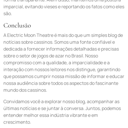
imparcial, evitando vieses e reportando os fatos como eles
são.
Conclusão
A Electric Moon Theatre é mais do que um simples blog de
notícias sobre cassinos. Somos uma fonte confiável e
dedicada a fornecer informações detalhadas e precisas
sobre o setor de jogos de azar no Brasil. Nosso
compromisso com a qualidade, a imparcialidade e a
interação com nossos leitores nos distingue, garantindo
que possamos cumprir nossa missão de informar e educar
nossa audiência sobre todos os aspectos do fascinante
mundo dos cassinos.
Convidamos você a explorar nosso blog, acompanhar as
últimas notícias e se juntar à conversa. Juntos, podemos
entender melhor essa indústria vibrante e em
crescimento.